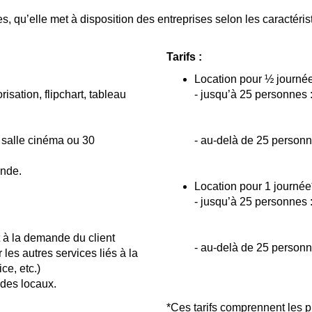
, qu’elle met à disposition des entreprises selon les caractéris
Tarifs :
Location pour ½ journé
sation, flipchart, tableau
- jusqu’à 25 personne
non-membre 
 salle cinéma ou 30
- au-delà de 25 pers
non-membre
ande.
Location pour 1 journée
- jusqu’à 25 personn
non-membres
 à la demande du client
- au-delà de 25 pers
les autres services liés à la
non-membres
ce, etc.)
 des locaux.
*Ces tarifs comprennent les 