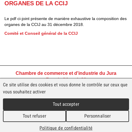
ORGANES DE LA CCIJ
Le pdf ci-joint présente de manière exhaustive la composition des
organes de la CCIJ au 31 décembre 2018.
Comité et Conseil général de la CCIJ
Chambre de commerce et d'industrie du Jura
Rue de l'Avenir 23
Ce site utilise des cookies et vous donne le contrôle sur ceux que
2800 Delémont
vous souhaitez activer
Tél +41 32 421 45 45
ccjura@ccij.ch
Tout accepter
Tout refuser
Personnaliser
Conditions générales de vente
Politique de confidentialité
Politique de confidentialité