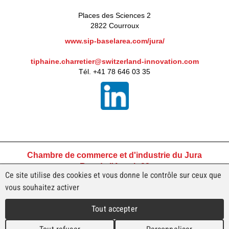
Places des Sciences 2
2822 Courroux
www.sip-baselarea.com/jura/
tiphaine.charretier@switzerland-innovation.com
Tél. +41 78 646 03 35
Chambre de commerce et d'industrie du Jura
Rue de l'Avenir 23
Ce site utilise des cookies et vous donne le contrôle sur ceux que
2800 Delémont
vous souhaitez activer
Tél +41 32 421 45 45
ccjura@ccij.ch
Tout accepter