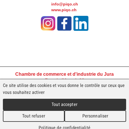
info@piqo.ch
www.piqo.ch
Chambre de commerce et d'industrie du Jura
Rue de l'Avenir 23
Ce site utilise des cookies et vous donne le contrôle sur ceux que
2800 Delémont
vous souhaitez activer
Tél +41 32 421 45 45
ccjura@ccij.ch
Tout accepter
Tout refuser
Personnaliser
Conditions générales de vente
Politique de confidentialité
Politique de confidentialité