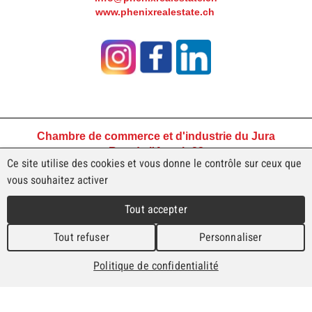
www.phenixrealestate.ch
Chambre de commerce et d'industrie du Jura
Rue de l'Avenir 23
Ce site utilise des cookies et vous donne le contrôle sur ceux que
2800 Delémont
vous souhaitez activer
Tél +41 32 421 45 45
ccjura@ccij.ch
Tout accepter
Tout refuser
Personnaliser
Conditions générales de vente
Politique de confidentialité
Politique de confidentialité