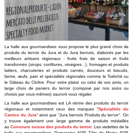
La halle aux gourmandises vous propose le plus grand choix de
produits du terroir du Jura et du Jura bernois, élaborés par les
meilleurs artisans régionaux : fruits frais de saison et fruits
transformés (sirops, confitures, vinaigres...), fromages et produits
laitiers, charcuteries et produits carnés, douceurs et biscuits,
farine, œufs, pain et spécialités régionales comme le Toétché ou
le Gâteau du Cloître. Pour votre plaisir ou celui de vos amis, un
large choix de paniers du terroir (composé par nos soins ou
choisis par vous-mêmes) sauront vous régaler.
La halle aux gourmandises est LA vitrine des produits du terroir
régionaux et notamment ceux des marques "
Spécialités du
Canton du Jura
" ainsi que "Jura bernois Produits du terroir". On
y trouve également une large gamme de produits médaillés
au
Concours suisse des produits du terroir
. Les vedettes de la
halle aux gourmandises: Damassine AOP, Tête de Moine AOP,