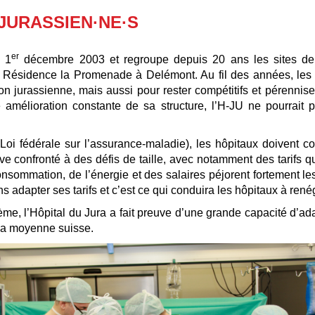
 JURASSIEN·NE·S
er
e 1
décembre 2003 et regroupe depuis 20 ans les sites de 
 Résidence la Promenade à Delémont. Au fil des années, les s
n jurassienne, mais aussi pour rester compétitifs et pérenniser
mélioration constante de sa structure, l’H-JU ne pourrait 
oi fédérale sur l’assurance-maladie), les hôpitaux doivent cou
e confronté à des défis de taille, avec notamment des tarifs q
nsommation, de l’énergie et des salaires péjorent fortement les
s adapter ses tarifs et c’est ce qui conduira les hôpitaux à renég
e, l’Hôpital du Jura a fait preuve d’une grande capacité d’adap
 la moyenne suisse.