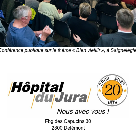
Conférence publique sur le thème « Bien vieillir », à Saignelégie
Fbg des Capucins 30
2800 Delémont