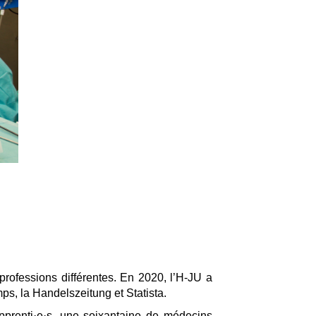
professions différentes. En 2020, l’H-JU a
s, la Handelszeitung et Statista.
pprenti·e·s, une soixantaine de médecins