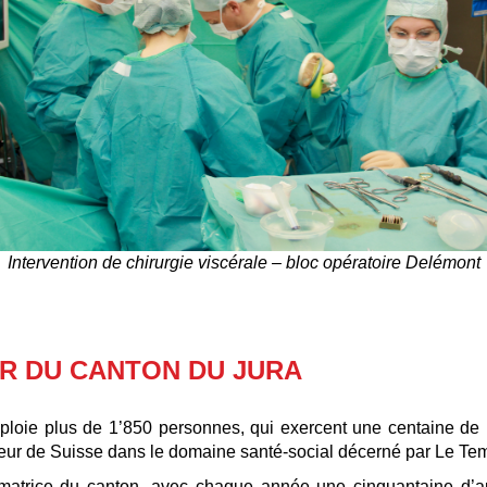
Intervention de chirurgie viscérale – bloc opératoire Delémont
R DU CANTON DU JURA
mploie plus de 1’850 personnes, qui exercent une centaine de 
yeur de Suisse dans le domaine santé-social décerné par Le Temp
ormatrice du canton, avec chaque année une cinquantaine d’a