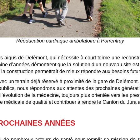
Rééducation cardiaque ambulatoire à Porrentruy
ins aigus de Delémont, qui nécessite à court terme une reconstru
e d’années démontrent que la solution d’un nouveau site est cl
 la construction permettrait de mieux répondre aux besoins futur
ec un terrain déjà réservé à proximité de la gare de Delémont. 
s publics, nous répondrons aux attentes des prochaines généra
’évolution de la médecine, toujours plus orientée vers les pres
e médicale de qualité et contribuer à rendre le Canton du Jura at
PROCHAINES ANNÉES
ui de nombreux acteurs de santé pour remplir sa mission de 